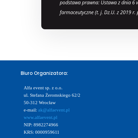
podstawa prawna: Ustawa z dnia 6 
farmaceutyczne (t. j. Dz.U. z 2019 r. 
Biuro Organizatora:
Alfa event sp. z o.o.
ul. Stefana Żeromskiego 62/2
50-312 Wrocław
e-mail: 
ak@alfaevent.pl
www.alfaevent.pl
NIP: 8982274966
KRS: 0000959611