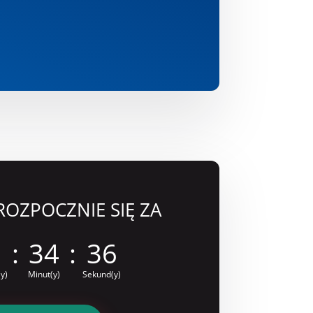
ROZPOCZNIE SIĘ ZA
1
:
34
:
35
y)
Minut(y)
Sekund(y)