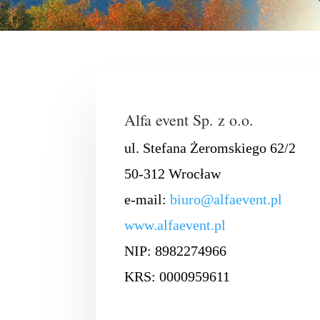
Alfa event Sp. z o.o.
ul. Stefana Żeromskiego 62/2
50-312 Wrocław
e-mail:
biuro@alfaevent.pl
www.alfaevent.pl
NIP: 8982274966
KRS: 0000959611