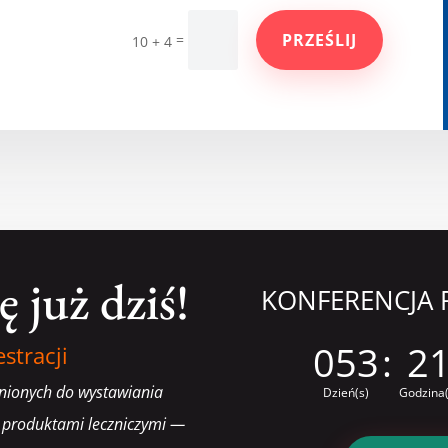
PRZEŚLIJ
=
10 + 4
ę już dziś!
KONFERENCJA 
053
:
2
stracji
nionych do wystawiania
Dzień(s)
Godzina(
 produktami leczniczymi —